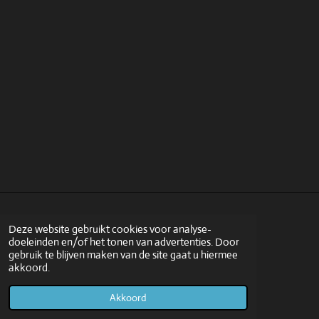
Deze website gebruikt cookies voor analyse-
doeleinden en/of het tonen van advertenties. Door
Y
L
W
gebruik te blijven maken van de site gaat u hiermee
o
i
h
© 2022 - 2026 www.owme.nl
akkoord.
u
n
a
Powered by
JouwWeb
T
k
t
Akkoord
u
e
s