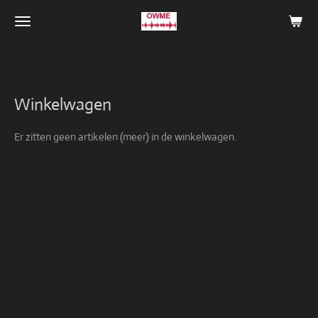
Ga
direct
naar
de
hoofdinhoud
Winkelwagen
Er zitten geen artikelen (meer) in de winkelwagen.