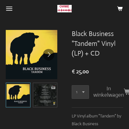
Ga
direct
naar
de
Black Business
hoofdinhoud
"Tandem" Vinyl
(LP) + CD
€ 25,00
In
winkelwagen
LP Vinyl album "Tandem" by
Black Business