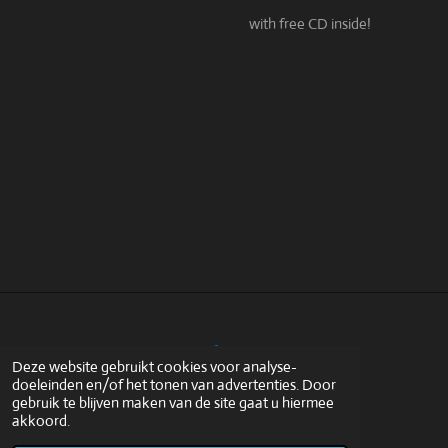
with free CD inside!
Y
L
W
Deze website gebruikt cookies voor analyse-
doeleinden en/of het tonen van advertenties. Door
o
i
h
© 2022 - 2026 www.owme.nl
gebruik te blijven maken van de site gaat u hiermee
u
n
a
Powered by
JouwWeb
akkoord.
T
k
t